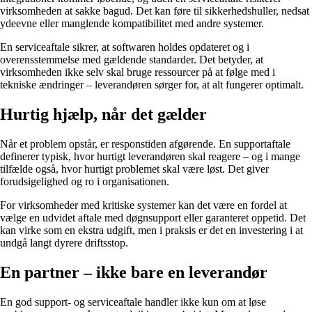
virksomheden at sakke bagud. Det kan føre til sikkerhedshuller, nedsat
ydeevne eller manglende kompatibilitet med andre systemer.
En serviceaftale sikrer, at softwaren holdes opdateret og i
overensstemmelse med gældende standarder. Det betyder, at
virksomheden ikke selv skal bruge ressourcer på at følge med i
tekniske ændringer – leverandøren sørger for, at alt fungerer optimalt.
Hurtig hjælp, når det gælder
Når et problem opstår, er responstiden afgørende. En supportaftale
definerer typisk, hvor hurtigt leverandøren skal reagere – og i mange
tilfælde også, hvor hurtigt problemet skal være løst. Det giver
forudsigelighed og ro i organisationen.
For virksomheder med kritiske systemer kan det være en fordel at
vælge en udvidet aftale med døgnsupport eller garanteret oppetid. Det
kan virke som en ekstra udgift, men i praksis er det en investering i at
undgå langt dyrere driftsstop.
En partner – ikke bare en leverandør
En god support- og serviceaftale handler ikke kun om at løse