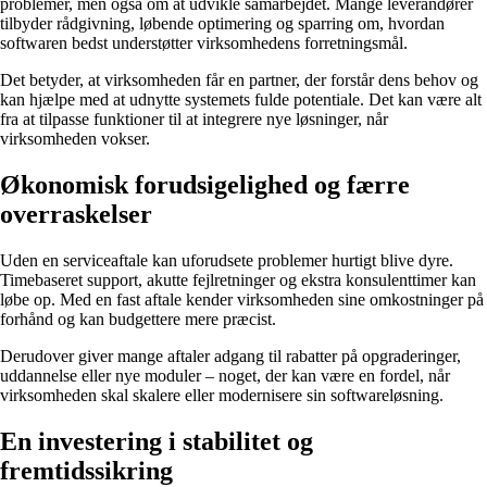
problemer, men også om at udvikle samarbejdet. Mange leverandører
tilbyder rådgivning, løbende optimering og sparring om, hvordan
softwaren bedst understøtter virksomhedens forretningsmål.
Det betyder, at virksomheden får en partner, der forstår dens behov og
kan hjælpe med at udnytte systemets fulde potentiale. Det kan være alt
fra at tilpasse funktioner til at integrere nye løsninger, når
virksomheden vokser.
Økonomisk forudsigelighed og færre
overraskelser
Uden en serviceaftale kan uforudsete problemer hurtigt blive dyre.
Timebaseret support, akutte fejlretninger og ekstra konsulenttimer kan
løbe op. Med en fast aftale kender virksomheden sine omkostninger på
forhånd og kan budgettere mere præcist.
Derudover giver mange aftaler adgang til rabatter på opgraderinger,
uddannelse eller nye moduler – noget, der kan være en fordel, når
virksomheden skal skalere eller modernisere sin softwareløsning.
En investering i stabilitet og
fremtidssikring