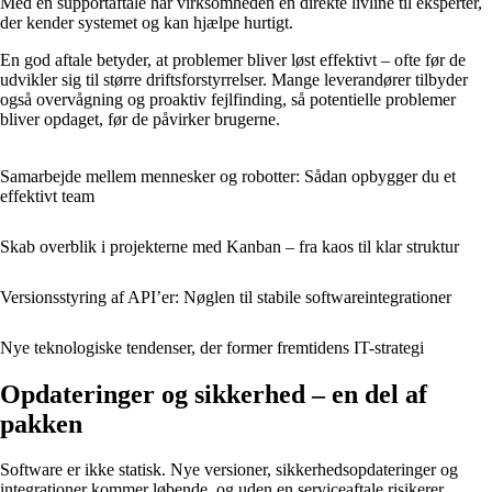
Med en supportaftale har virksomheden en direkte livline til eksperter,
der kender systemet og kan hjælpe hurtigt.
En god aftale betyder, at problemer bliver løst effektivt – ofte før de
udvikler sig til større driftsforstyrrelser. Mange leverandører tilbyder
også overvågning og proaktiv fejlfinding, så potentielle problemer
bliver opdaget, før de påvirker brugerne.
Samarbejde mellem mennesker og robotter: Sådan opbygger du et
effektivt team
Skab overblik i projekterne med Kanban – fra kaos til klar struktur
Versionsstyring af API’er: Nøglen til stabile softwareintegrationer
Nye teknologiske tendenser, der former fremtidens IT-strategi
Opdateringer og sikkerhed – en del af
pakken
Software er ikke statisk. Nye versioner, sikkerhedsopdateringer og
integrationer kommer løbende, og uden en serviceaftale risikerer