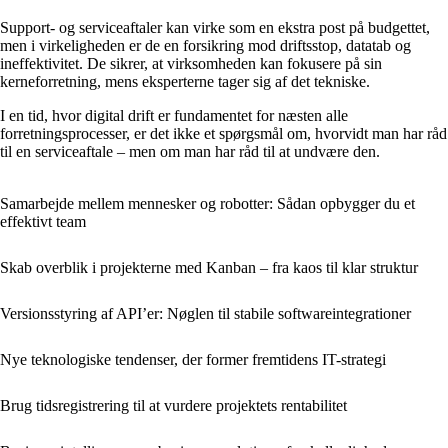
Support- og serviceaftaler kan virke som en ekstra post på budgettet,
men i virkeligheden er de en forsikring mod driftsstop, datatab og
ineffektivitet. De sikrer, at virksomheden kan fokusere på sin
kerneforretning, mens eksperterne tager sig af det tekniske.
I en tid, hvor digital drift er fundamentet for næsten alle
forretningsprocesser, er det ikke et spørgsmål om, hvorvidt man har råd
til en serviceaftale – men om man har råd til at undvære den.
Samarbejde mellem mennesker og robotter: Sådan opbygger du et
effektivt team
Skab overblik i projekterne med Kanban – fra kaos til klar struktur
Versionsstyring af API’er: Nøglen til stabile softwareintegrationer
Nye teknologiske tendenser, der former fremtidens IT-strategi
Brug tidsregistrering til at vurdere projektets rentabilitet