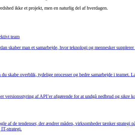
redshed ikke et projekt, men en naturlig del af hverdagen.
ktivt team
vordan skaber man et samarbejde, hvor teknologi og mennesker supplerer 
skabe overblik, tydelige processer og bedre samarbejde i teamet. Læs, h
 er versionsstyring af API’er afgørende for at undgå nedbrud og sikre 
gle af de tendenser, der ændrer måden, virksomheder tænker strategi på.
IT-strategi.