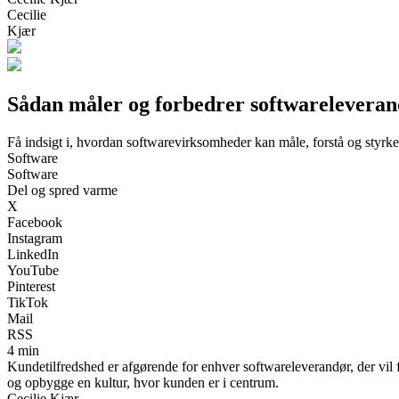
Cecilie
Kjær
Sådan måler og forbedrer softwareleveran
Få indsigt i, hvordan softwarevirksomheder kan måle, forstå og styrk
Software
Software
Del og spred varme
X
Facebook
Instagram
LinkedIn
YouTube
Pinterest
TikTok
Mail
RSS
4 min
Kundetilfredshed er afgørende for enhver softwareleverandør, der vil f
og opbygge en kultur, hvor kunden er i centrum.
Cecilie Kjær