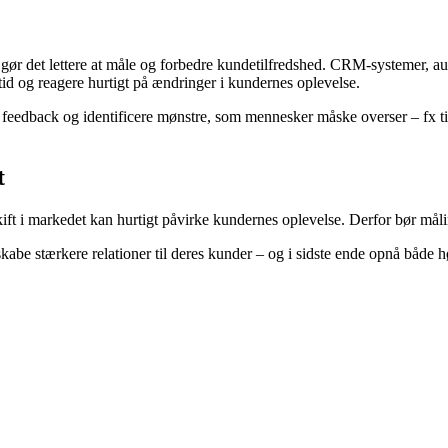
 gør det lettere at måle og forbedre kundetilfredshed. CRM-systemer, a
ltid og reagere hurtigt på ændringer i kundernes oplevelse.
r feedback og identificere mønstre, som mennesker måske overser – fx t
t
ift i markedet kan hurtigt påvirke kundernes oplevelse. Derfor bør måli
be stærkere relationer til deres kunder – og i sidste ende opnå både høj