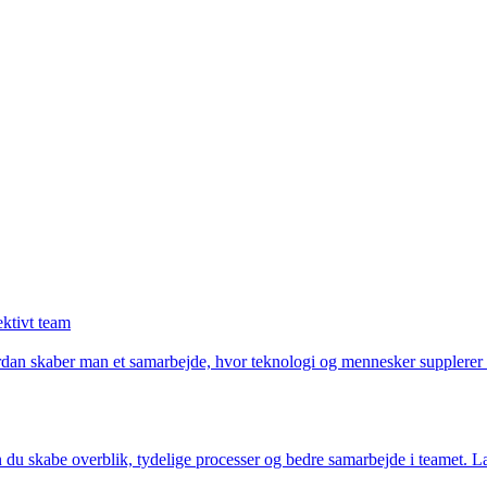
ktivt team
vordan skaber man et samarbejde, hvor teknologi og mennesker supplerer 
skabe overblik, tydelige processer og bedre samarbejde i teamet. Læs, h