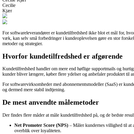
Cecilie
Kjær
For softwareleverandører er kundetilfredshed ikke blot et mål for, hv
væk, kan selv små forbedringer i kundeoplevelsen gøre en stor forske
metoder og strategier.
Hvorfor kundetilfredshed er afgørende
Kundetilfredshed handler om mere end høflige supportmails og hurtige 
kunder bliver længere, køber flere ydelser og anbefaler produktet til a
For softwarevirksomheder med abonnementsmodeller (SaaS) er kunde
og dermed mere stabil indtjening.
De mest anvendte målemetoder
Der findes flere måder at måle kundetilfredshed på, og de bedste resul
Net Promoter Score (NPS)
– Måler kundernes villighed til at a
overblik over loyaliteten.