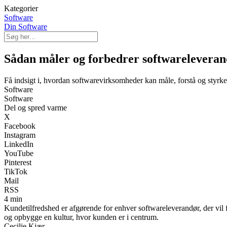
Kategorier
Software
Din Software
Sådan måler og forbedrer softwareleveran
Få indsigt i, hvordan softwarevirksomheder kan måle, forstå og styrk
Software
Software
Del og spred varme
X
Facebook
Instagram
LinkedIn
YouTube
Pinterest
TikTok
Mail
RSS
4 min
Kundetilfredshed er afgørende for enhver softwareleverandør, der vil f
og opbygge en kultur, hvor kunden er i centrum.
Cecilie Kjær