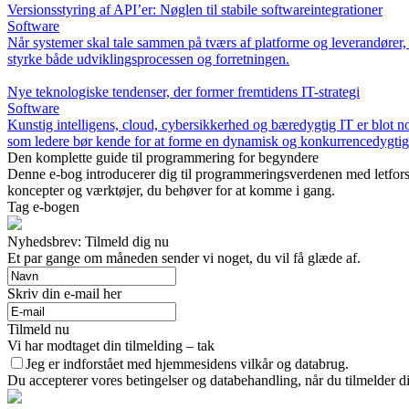
Versionsstyring af API’er: Nøglen til stabile softwareintegrationer
Software
Når systemer skal tale sammen på tværs af platforme og leverandører,
styrke både udviklingsprocessen og forretningen.
Nye teknologiske tendenser, der former fremtidens IT-strategi
Software
Kunstig intelligens, cloud, cybersikkerhed og bæredygtig IT er blot no
som ledere bør kende for at forme en dynamisk og konkurrencedygtig 
Den komplette guide til programmering for begyndere
Denne e-bog introducerer dig til programmeringsverdenen med letfors
koncepter og værktøjer, du behøver for at komme i gang.
Tag e-bogen
Nyhedsbrev: Tilmeld dig nu
Et par gange om måneden sender vi noget, du vil få glæde af.
Skriv din e-mail her
Tilmeld nu
Vi har modtaget din tilmelding – tak
Jeg er indforstået med hjemmesidens vilkår og databrug.
Du accepterer vores betingelser og databehandling, når du tilmelder d