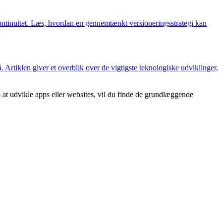
kontinuitet. Læs, hvordan en gennemtænkt versioneringsstrategi kan
 Artiklen giver et overblik over de vigtigste teknologiske udviklinger,
at udvikle apps eller websites, vil du finde de grundlæggende