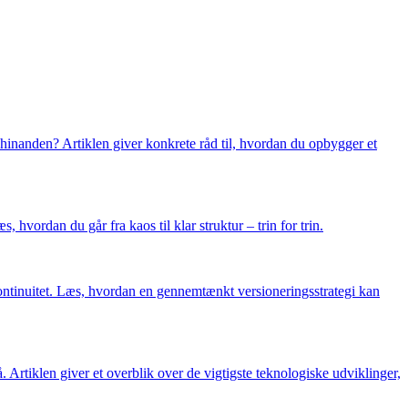
hinanden? Artiklen giver konkrete råd til, hvordan du opbygger et
vordan du går fra kaos til klar struktur – trin for trin.
kontinuitet. Læs, hvordan en gennemtænkt versioneringsstrategi kan
 Artiklen giver et overblik over de vigtigste teknologiske udviklinger,