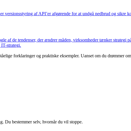
 er versionsstyring af API’er afgørende for at undgå nedbrud og sikre 
gle af de tendenser, der ændrer måden, virksomheder tænker strategi på.
IT-strategi.
tåelige forklaringer og praktiske eksempler. Uanset om du drømmer om 
ig. Du bestemmer selv, hvornår du vil stoppe.