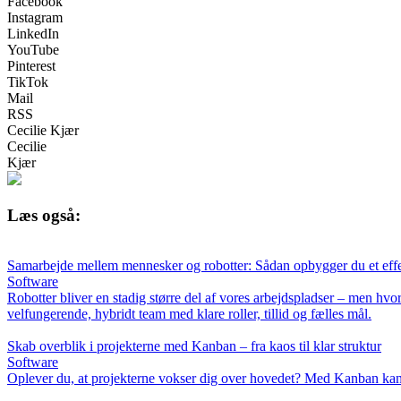
Facebook
Instagram
LinkedIn
YouTube
Pinterest
TikTok
Mail
RSS
Cecilie Kjær
Cecilie
Kjær
Læs også:
Samarbejde mellem mennesker og robotter: Sådan opbygger du et effe
Software
Robotter bliver en stadig større del af vores arbejdspladser – men h
velfungerende, hybridt team med klare roller, tillid og fælles mål.
Skab overblik i projekterne med Kanban – fra kaos til klar struktur
Software
Oplever du, at projekterne vokser dig over hovedet? Med Kanban kan du 