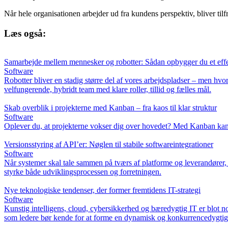
Når hele organisationen arbejder ud fra kundens perspektiv, bliver tilf
Læs også:
Samarbejde mellem mennesker og robotter: Sådan opbygger du et effe
Software
Robotter bliver en stadig større del af vores arbejdspladser – men h
velfungerende, hybridt team med klare roller, tillid og fælles mål.
Skab overblik i projekterne med Kanban – fra kaos til klar struktur
Software
Oplever du, at projekterne vokser dig over hovedet? Med Kanban kan du 
Versionsstyring af API’er: Nøglen til stabile softwareintegrationer
Software
Når systemer skal tale sammen på tværs af platforme og leverandører,
styrke både udviklingsprocessen og forretningen.
Nye teknologiske tendenser, der former fremtidens IT-strategi
Software
Kunstig intelligens, cloud, cybersikkerhed og bæredygtig IT er blot no
som ledere bør kende for at forme en dynamisk og konkurrencedygtig 