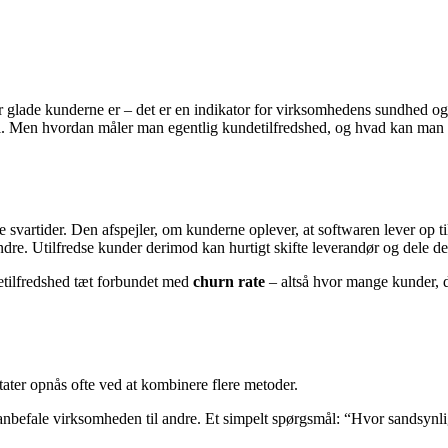
or glade kunderne er – det er en indikator for virksomhedens sundhed og
l. Men hvordan måler man egentlig kundetilfredshed, og hvad kan man gø
svartider. Den afspejler, om kunderne oplever, at softwaren lever op ti
ndre. Utilfredse kunder derimod kan hurtigt skifte leverandør og dele der
tilfredshed tæt forbundet med
churn rate
– altså hvor mange kunder, d
tater opnås ofte ved at kombinere flere metoder.
nbefale virksomheden til andre. Et simpelt spørgsmål: “Hvor sandsynligt e