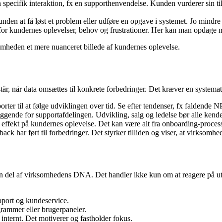
 specifik interaktion, fx en supporthenvendelse. Kunden vurderer sin til
nden at få løst et problem eller udføre en opgave i systemet. Jo mindre 
for kundernes oplevelser, behov og frustrationer. Her kan man opdage mø
somheden et mere nuanceret billede af kundernes oplevelse.
tår, når data omsættes til konkrete forbedringer. Det kræver en systemat
ter til at følge udviklingen over tid. Se efter tendenser, fx faldende 
iggende for supportafdelingen. Udvikling, salg og ledelse bør alle ken
effekt på kundernes oplevelse. Det kan være alt fra onboarding-processen
ck har ført til forbedringer. Det styrker tilliden og viser, at virksomhed
en del af virksomhedens DNA. Det handler ikke kun om at reagere på u
pport og kundeservice.
ammer eller brugerpaneler.
internt. Det motiverer og fastholder fokus.