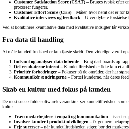
Customer Satisfaction Score (CSAT)
– Bruges typisk efter en
processer fungerer.
Customer Effort Score (CES)
– Måler, hvor nemt det er for ku
Kvalitative interviews og feedback
– Giver dybere forståelse 
Ved at kombinere kvantitative data med kvalitative indsigter får virk
Fra data til handling
At måle kundetilfredshed er kun første skridt. Den virkelige værdi ops
Indsaml og analyser data løbende
– Brug dashboards og rappor
Del resultaterne internt
– Kundetilfredshed er ikke kun et anl
Prioritér forbedringer
– Fokuser på de områder, der har størst 
Kommunikér ændringerne
– Fortæl kunderne, når deres feedba
Skab en kultur med fokus på kunden
De mest succesfulde softwareleverandører ser kundetilfredshed som 
kultur.
Træn medarbejdere i empati og kommunikation
– især i su
Involver kunder i produktudviklingen
– fx gennem betaprogr
Fejr succeser
– når kundetilfredsheden stiger, bør det markeres 