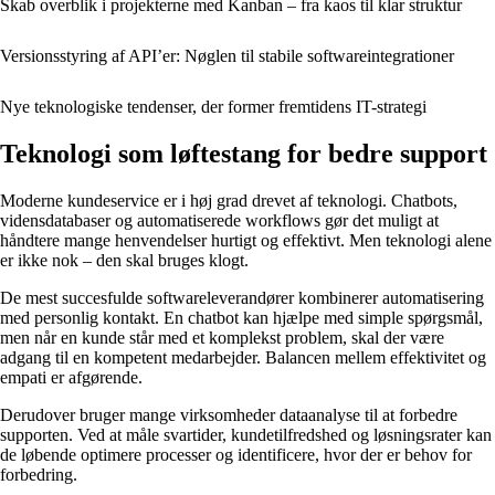
Skab overblik i projekterne med Kanban – fra kaos til klar struktur
Versionsstyring af API’er: Nøglen til stabile softwareintegrationer
Nye teknologiske tendenser, der former fremtidens IT-strategi
Teknologi som løftestang for bedre support
Moderne kundeservice er i høj grad drevet af teknologi. Chatbots,
vidensdatabaser og automatiserede workflows gør det muligt at
håndtere mange henvendelser hurtigt og effektivt. Men teknologi alene
er ikke nok – den skal bruges klogt.
De mest succesfulde softwareleverandører kombinerer automatisering
med personlig kontakt. En chatbot kan hjælpe med simple spørgsmål,
men når en kunde står med et komplekst problem, skal der være
adgang til en kompetent medarbejder. Balancen mellem effektivitet og
empati er afgørende.
Derudover bruger mange virksomheder dataanalyse til at forbedre
supporten. Ved at måle svartider, kundetilfredshed og løsningsrater kan
de løbende optimere processer og identificere, hvor der er behov for
forbedring.