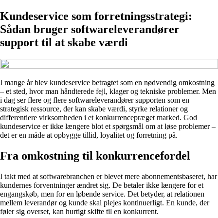
Kundeservice som forretningsstrategi:
Sådan bruger softwareleverandører
support til at skabe værdi
I mange år blev kundeservice betragtet som en nødvendig omkostning
– et sted, hvor man håndterede fejl, klager og tekniske problemer. Men
i dag ser flere og flere softwareleverandører supporten som en
strategisk ressource, der kan skabe værdi, styrke relationer og
differentiere virksomheden i et konkurrencepræget marked. God
kundeservice er ikke længere blot et spørgsmål om at løse problemer –
det er en måde at opbygge tillid, loyalitet og forretning på.
Fra omkostning til konkurrencefordel
I takt med at softwarebranchen er blevet mere abonnementsbaseret, har
kundernes forventninger ændret sig. De betaler ikke længere for et
engangskøb, men for en løbende service. Det betyder, at relationen
mellem leverandør og kunde skal plejes kontinuerligt. En kunde, der
føler sig overset, kan hurtigt skifte til en konkurrent.