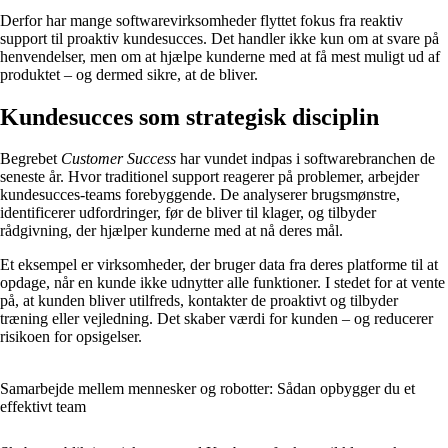
Derfor har mange softwarevirksomheder flyttet fokus fra reaktiv
support til proaktiv kundesucces. Det handler ikke kun om at svare på
henvendelser, men om at hjælpe kunderne med at få mest muligt ud af
produktet – og dermed sikre, at de bliver.
Kundesucces som strategisk disciplin
Begrebet
Customer Success
har vundet indpas i softwarebranchen de
seneste år. Hvor traditionel support reagerer på problemer, arbejder
kundesucces-teams forebyggende. De analyserer brugsmønstre,
identificerer udfordringer, før de bliver til klager, og tilbyder
rådgivning, der hjælper kunderne med at nå deres mål.
Et eksempel er virksomheder, der bruger data fra deres platforme til at
opdage, når en kunde ikke udnytter alle funktioner. I stedet for at vente
på, at kunden bliver utilfreds, kontakter de proaktivt og tilbyder
træning eller vejledning. Det skaber værdi for kunden – og reducerer
risikoen for opsigelser.
Samarbejde mellem mennesker og robotter: Sådan opbygger du et
effektivt team