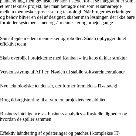
planlægning, men gevinsten er stor. I stedet for at se integrationer som
et rent teknisk projekt, bør man betragte dem som et samarbejde
mellem mennesker, processer og teknologi. Når brugernes erfaringer
og behov bliver en del af designet, skaber man løsninger, der ikke bare
forbinder systemer – men også mennesker og arbejdsgange.
Samarbejde mellem mennesker og robotter: Sådan opbygger du et
effektivt team
Skab overblik i projekterne med Kanban – fra kaos til klar struktur
Versionsstyring af API’er: Nøglen til stabile softwareintegrationer
Nye teknologiske tendenser, der former fremtidens IT-strategi
Brug tidsregistrering til at vurdere projektets rentabilitet
Business intelligence vs. business analytics – forskelle, ligheder og
hvordan de spiller sammen
Effektiv håndtering af opdateringer og patches i komplekse IT-