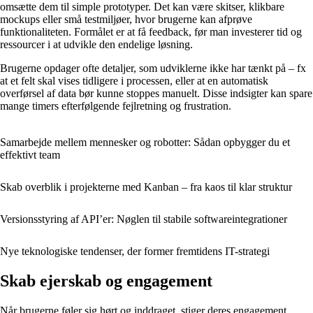
omsætte dem til simple prototyper. Det kan være skitser, klikbare
mockups eller små testmiljøer, hvor brugerne kan afprøve
funktionaliteten. Formålet er at få feedback, før man investerer tid og
ressourcer i at udvikle den endelige løsning.
Brugerne opdager ofte detaljer, som udviklerne ikke har tænkt på – fx
at et felt skal vises tidligere i processen, eller at en automatisk
overførsel af data bør kunne stoppes manuelt. Disse indsigter kan spare
mange timers efterfølgende fejlretning og frustration.
Samarbejde mellem mennesker og robotter: Sådan opbygger du et
effektivt team
Skab overblik i projekterne med Kanban – fra kaos til klar struktur
Versionsstyring af API’er: Nøglen til stabile softwareintegrationer
Nye teknologiske tendenser, der former fremtidens IT-strategi
Skab ejerskab og engagement
Når brugerne føler sig hørt og inddraget, stiger deres engagement