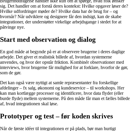
Brugerinddragelse handler ikke kun om at spørge, hvad folk ønsker
sig. Det handler om at forstå deres kontekst: Hvilke opgaver løser de?
Hvilke udfordringer møder de? Hvilke data har de brug for – og
hvornår? Når udviklere og designere får den indsigt, kan de skabe
integrationer, der understøtter virkelige arbejdsgange i stedet for at
påtvinge nye.
Start med observation og dialog
En god måde at begynde på er at observere brugerne i deres daglige
arbejde. Det giver et realistisk billede af, hvordan systemerne
anvendes, og hvor der opstår friktion. Kombinér observationer med
interviews, hvor brugerne får mulighed for at forklare, hvorfor de gør,
som de gør.
Det kan også være nyttigt at samle repræsentanter fra forskellige
afdelinger – fx salg, økonomi og kundeservice – til workshops. Her
kan man kortlægge processer og identificere, hvor data flyder (eller
burde flyde) mellem systemerne. På den måde får man et fælles billede
af, hvad integrationen skal løse.
Prototyper og test – før koden skrives
Når de første idéer til integrationen er på plads, bør man hurtigt