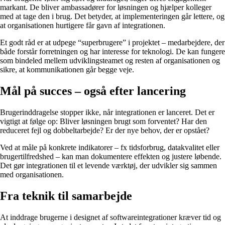
markant. De bliver ambassadører for løsningen og hjælper kolleger
med at tage den i brug. Det betyder, at implementeringen går lettere, og
at organisationen hurtigere får gavn af integrationen.
Et godt råd er at udpege “superbrugere” i projektet – medarbejdere, der
både forstår forretningen og har interesse for teknologi. De kan fungere
som bindeled mellem udviklingsteamet og resten af organisationen og
sikre, at kommunikationen går begge veje.
Mål på succes – også efter lancering
Brugerinddragelse stopper ikke, når integrationen er lanceret. Det er
vigtigt at følge op: Bliver løsningen brugt som forventet? Har den
reduceret fejl og dobbeltarbejde? Er der nye behov, der er opstået?
Ved at måle på konkrete indikatorer – fx tidsforbrug, datakvalitet eller
brugertilfredshed – kan man dokumentere effekten og justere løbende.
Det gør integrationen til et levende værktøj, der udvikler sig sammen
med organisationen.
Fra teknik til samarbejde
At inddrage brugerne i designet af softwareintegrationer kræver tid og