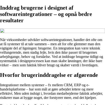
Inddrag brugerne i designet af
softwareintegrationer – og opnå bedre
resultater
Når virksomheder udvikler softwareintegrationer, handler det ofte om
at få systemer til at tale sammen – men alt for ofte glemmer man den
vigtigste del af ligningen: brugerne. En integration kan være teknisk
velfungerende, men stadig fejle, hvis den ikke passer til brugernes
arbejdsgange, behov og forståelse. Ved at inddrage brugerne tidligt og
systematisk i designprocessen kan man skabe løsninger, der ikke bare
virker – men som faktisk bliver brugt og skaber værdi i hverdagen.
Hvorfor brugerinddragelse er afgørende
Integrationer mellem systemer – fx mellem CRM, ERP og e-
handelsplatforme – har som mål at gøre arbejdet lettere og mere
effektivt. Men uden indsigt i, hvordan medarbejderne faktisk arbejder,
risikerer man at bygge noget, der forstyrrer mere, end det hjælper.