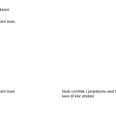
kturer
tivt team
tivt team
Skab overblik i projekterne med
kaos til klar struktur