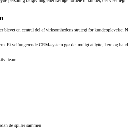
yde personlig rådgivning eller særlige fordele til kunder, der viser teg
en
 blevet en central del af virksomhedens strategi for kundeoplevelse. Nå
re dem. Et velfungerende CRM-system gør det muligt at lytte, lære og h
tivt team
vordan de spiller sammen