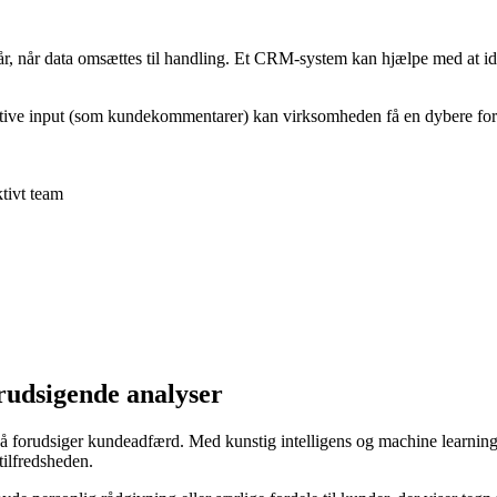
år, når data omsættes til handling. Et CRM-system kan hjælpe med at iden
ive input (som kundekommentarer) kan virksomheden få en dybere forståel
tivt team
rudsigende analyser
forudsiger kundeadfærd. Med kunstig intelligens og machine learning ka
tilfredsheden.