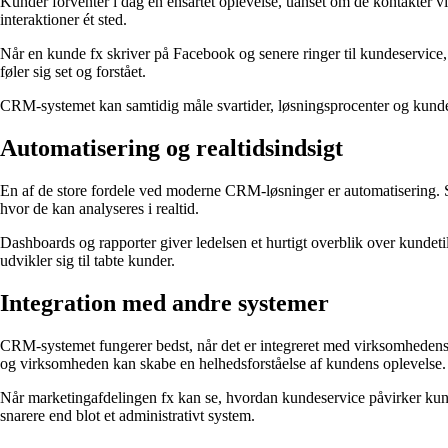
Kunder forventer i dag en ensartet oplevelse, uanset om de kontakter 
interaktioner ét sted.
Når en kunde fx skriver på Facebook og senere ringer til kundeservice,
føler sig set og forstået.
CRM-systemet kan samtidig måle svartider, løsningsprocenter og kundetilf
Automatisering og realtidsindsigt
En af de store fordele ved moderne CRM-løsninger er automatisering. Sy
hvor de kan analyseres i realtid.
Dashboards og rapporter giver ledelsen et hurtigt overblik over kundetil
udvikler sig til tabte kunder.
Integration med andre systemer
CRM-systemet fungerer bedst, når det er integreret med virksomhedens
og virksomheden kan skabe en helhedsforståelse af kundens oplevelse.
Når marketingafdelingen fx kan se, hvordan kundeservice påvirker kunde
snarere end blot et administrativt system.