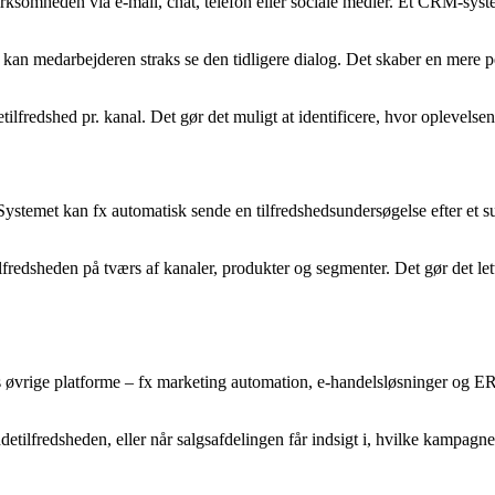
virksomheden via e-mail, chat, telefon eller sociale medier. Et CRM-s
 kan medarbejderen straks se den tidligere dialog. Det skaber en mere p
redshed pr. kanal. Det gør det muligt at identificere, hvor oplevelsen h
stemet kan fx automatisk sende en tilfredshedsundersøgelse efter et sup
fredsheden på tværs af kanaler, produkter og segmenter. Det gør det lette
 øvrige platforme – fx marketing automation, e-handelsløsninger og ER
tilfredsheden, eller når salgsafdelingen får indsigt i, hvilke kampagne