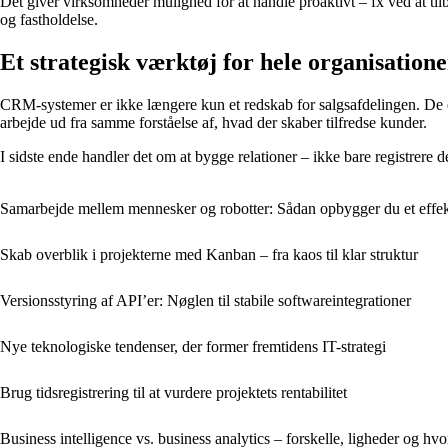
Det giver virksomheder mulighed for at handle proaktivt – fx ved at tilb
og fastholdelse.
Et strategisk værktøj for hele organisation
CRM-systemer er ikke længere kun et redskab for salgsafdelingen. De er
arbejde ud fra samme forståelse af, hvad der skaber tilfredse kunder.
I sidste ende handler det om at bygge relationer – ikke bare registre
Samarbejde mellem mennesker og robotter: Sådan opbygger du et effek
Skab overblik i projekterne med Kanban – fra kaos til klar struktur
Versionsstyring af API’er: Nøglen til stabile softwareintegrationer
Nye teknologiske tendenser, der former fremtidens IT-strategi
Brug tidsregistrering til at vurdere projektets rentabilitet
Business intelligence vs. business analytics – forskelle, ligheder og h