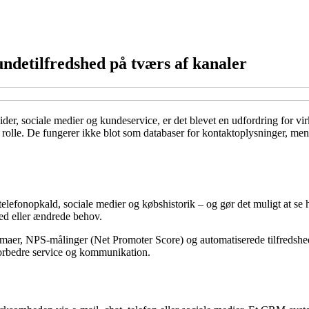
ndetilfredshed på tværs af kanaler
ider, sociale medier og kundeservice, er det blevet en udfordring for v
lle. De fungerer ikke blot som databaser for kontaktoplysninger, men s
lefonopkald, sociale medier og købshistorik – og gør det muligt at se h
hed eller ændrede behov.
aer, NPS-målinger (Net Promoter Score) og automatiserede tilfredshe
forbedre service og kommunikation.