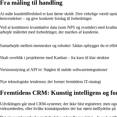
Fra måling til handling
At måle kundetilfredshed er kun første skridt. Den virkelige værdi opst
henvendelser – og give konkrete forslag til forbedringer.
Ved at kombinere kvantitative data (som NPS og svartider) med kvalitat
arbejde målrettet med forbedringer, der mærkes af kunderne.
Samarbejde mellem mennesker og robotter: Sådan opbygger du et effek
Skab overblik i projekterne med Kanban – fra kaos til klar struktur
Versionsstyring af API’er: Nøglen til stabile softwareintegrationer
Nye teknologiske tendenser, der former fremtidens IT-strategi
Fremtidens CRM: Kunstig intelligens og fo
Udviklingen går mod CRM-systemer, der ikke blot registrerer, men også 
virksomheden, eller hvilke kontaktpunkter der har størst indflydelse på 