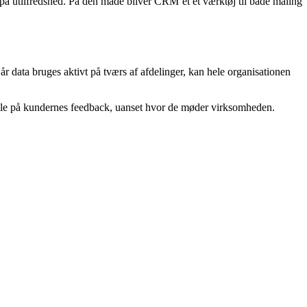
n på utilfredshed. På den måde bliver CRM’et et værktøj til både måling
r data bruges aktivt på tværs af afdelinger, kan hele organisationen
andle på kundernes feedback, uanset hvor de møder virksomheden.