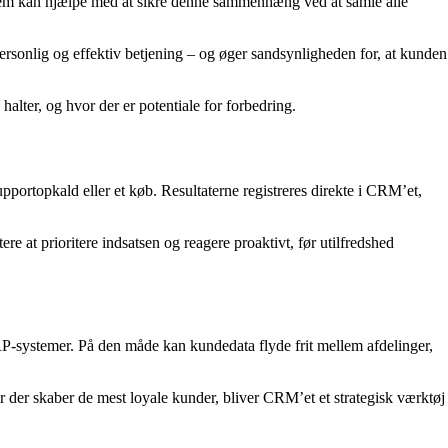
ystem kan hjælpe med at sikre denne sammenhæng ved at samle alle
ersonlig og effektiv betjening – og øger sandsynligheden for, at kunden
alter, og hvor der er potentiale for forbedring.
portopkald eller et køb. Resultaterne registreres direkte i CRM’et,
re at prioritere indsatsen og reagere proaktivt, før utilfredshed
P-systemer. På den måde kan kundedata flyde frit mellem afdelinger,
r der skaber de mest loyale kunder, bliver CRM’et et strategisk værktøj