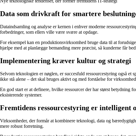
Nye teknologiske tendenser, der former fremtidens IT-strategi
Data som drivkraft for smartere beslutning
Dataindsamling og analyse er kernen i enhver moderne ressourcestyrings
forbedringer, som ellers ville være svære at opdage.
For eksempel kan en produktionsvirksomhed bruge data til at forudsige, 
hjælpe med at planlægge bemanding mere præcist, så kunderne får bedr
Implementering kræver kultur og strategi
Selvom teknologien er nøglen, er succesfuld ressourcestyring også et s
ikke stå alene – det skal bruges aktivt og med forståelse for virksomhe
En god start er at definere, hvilke ressourcer der har størst betydning
eksisterende systemer.
Fremtidens ressourcestyring er intelligent 
Virksomheder, der formår at kombinere teknologi, data og bæredygtighed
mere robust forretning.