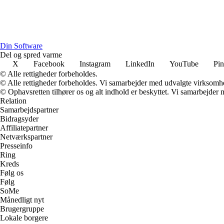
Din Software
Del og spred varme
X
Facebook
Instagram
LinkedIn
YouTube
Pin
© Alle rettigheder forbeholdes.
© Alle rettigheder forbeholdes. Vi samarbejder med udvalgte virksomhed
© Ophavsretten tilhører os og alt indhold er beskyttet. Vi samarbejder 
Relation
Samarbejdspartner
Bidragsyder
Affiliatepartner
Netværkspartner
Presseinfo
Ring
Kreds
Følg os
Følg
SoMe
Månedligt nyt
Brugergruppe
Lokale borgere