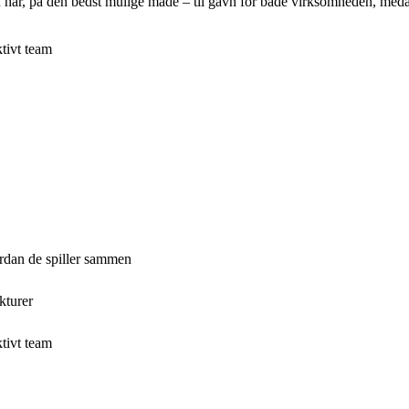
n har, på den bedst mulige måde – til gavn for både virksomheden, med
tivt team
vordan de spiller sammen
kturer
tivt team