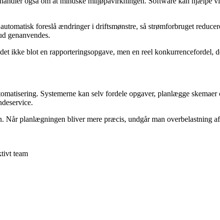
 handler også om at mindske miljøpåvirkningen. Software kan hjælpe vi
automatisk foreslå ændringer i driftsmønstre, så strømforbruget reduce
kud genanvendes.
det ikke blot en rapporteringsopgave, men en reel konkurrencefordel, d
tomatisering. Systemerne kan selv fordele opgaver, planlægge skemaer og
ndeservice.
nen. Når planlægningen bliver mere præcis, undgår man overbelastning a
tivt team