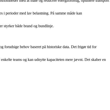
rksomheder med at måle og reducere energiforbrug, optimere transport
res i perioder med lav belastning. På samme måde kan
er styrker både brand og bundlinje.
 forudsige behov baseret på historiske data. Det frigør tid for
f enkelte teams og kan udnytte kapaciteten mere jævnt. Det skaber en