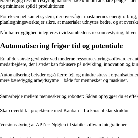
Bæredygtig ressourcestyring handler ikke kun om at spare penge – det
og minimere spild i produktionen.
For eksempel kan et system, der overvåger maskinernes energiforbrug, 
planlægningsværktøjer sikre, at materialer udnyttes bedre, og at overs
Når bæredygtighed integreres i virksomhedens ressourcestyring, bliver 
Automatisering frigør tid og potentiale
En af de største gevinster ved moderne ressourcestyringssoftware er au
medarbejdere, der i stedet kan fokusere på udvikling, innovation og ku
Automatisering betyder også færre fejl og mindre stress i organisatio
mere bæredygtig arbejdsrytme – både for mennesker og maskiner.
Samarbejde mellem mennesker og robotter: Sådan opbygger du et effek
Skab overblik i projekterne med Kanban – fra kaos til klar struktur
Versionsstyring af API’er: Nøglen til stabile softwareintegrationer