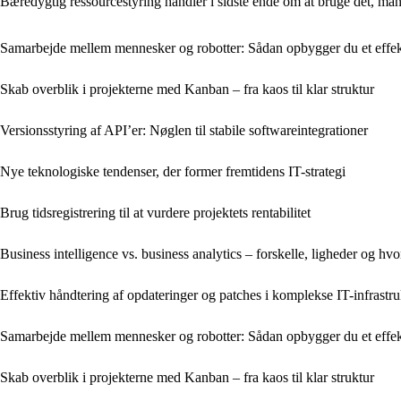
Bæredygtig ressourcestyring handler i sidste ende om at bruge det, ma
Samarbejde mellem mennesker og robotter: Sådan opbygger du et effek
Skab overblik i projekterne med Kanban – fra kaos til klar struktur
Versionsstyring af API’er: Nøglen til stabile softwareintegrationer
Nye teknologiske tendenser, der former fremtidens IT-strategi
Brug tidsregistrering til at vurdere projektets rentabilitet
Business intelligence vs. business analytics – forskelle, ligheder og h
Effektiv håndtering af opdateringer og patches i komplekse IT-infrastru
Samarbejde mellem mennesker og robotter: Sådan opbygger du et effek
Skab overblik i projekterne med Kanban – fra kaos til klar struktur