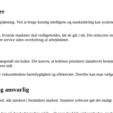
er
løsning. Ved at bruge kunstig intelligens og maskinlæring kan systemer
hvornår maskiner skal vedligeholdes, før de går i stå. Det reducerer ne
e service uden overforbrug af arbejdstimer.
pørgsmål om kultur. Det kræver, at ledelsen prioriterer datadrevet besl
dens mål.
 for virksomhedens bæredygtighed og effektivitet. Derefter kan man vælg
og ansvarlig
, står stærkest i fremtidens marked. Smartere software gør det muligt 